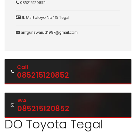
085215120852
JL Martoloyo No 115 Tegal
arifgunawan.id1987@gmail.com
Call
085215120852
WA
085215120852
DO Toyota Tegal