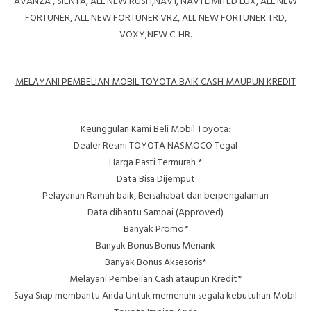
AVANZA
,
SIENTA
,
ALL NEW RUSH
,
NAV1
,
NAV1 LIMITED LUX
,
ALL NEW
FORTUNER
,
ALL NEW FORTUNER VRZ
,
ALL NEW FORTUNER TRD
,
VOXY,NEW C-HR.
MELAYANI PEMBELIAN MOBIL TOYOTA BAIK CASH MAUPUN KREDIT
Keunggulan Kami Beli Mobil Toyota:
Dealer Resmi TOYOTA NASMOCO Tegal
Harga Pasti Termurah *
Data Bisa Dijemput
Pelayanan Ramah baik, Bersahabat dan berpengalaman
Data dibantu Sampai (Approved)
Banyak Promo*
Banyak Bonus Bonus Menarik
Banyak Bonus Aksesoris*
Melayani Pembelian Cash ataupun Kredit*
Saya Siap membantu Anda Untuk memenuhi segala kebutuhan Mobil