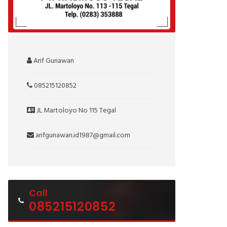
Arif Gunawan
085215120852
JL Martoloyo No 115 Tegal
arifgunawan.id1987@gmail.com
Call
085215120852