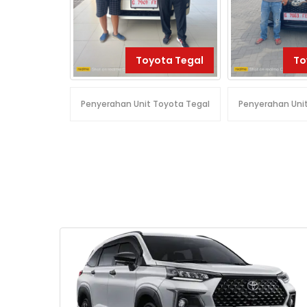
Toyota Tegal
Toyota Tegal
To
Penyerahan Unit Toyota Tegal
Penyerahan Uni