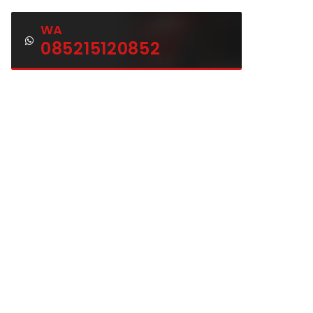
WA
085215120852