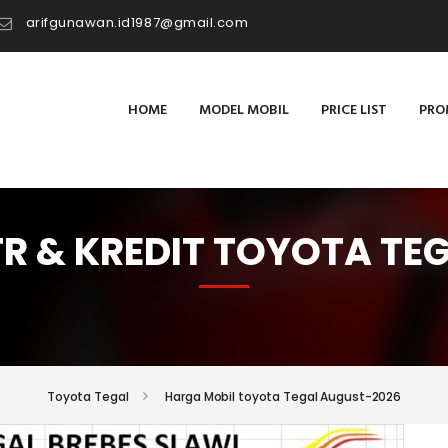
arifgunawan.id1987@gmail.com
HOME
MODEL MOBIL
PRICE LIST
PRO
R & KREDIT TOYOTA TE
Toyota Tegal
Harga Mobil toyota Tegal August-2026